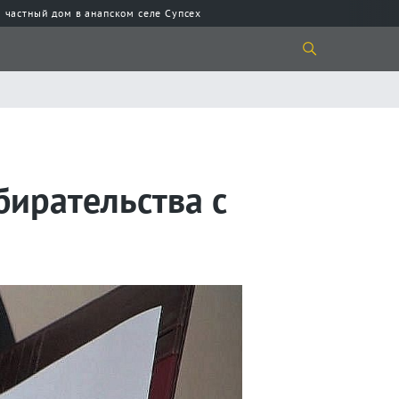
 частный дом в анапском селе Супсех
бирательства с