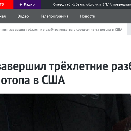
ТВ
Радио
Оперштаб Кубани: обломки БПЛА повредили
ная
Видео
Телепрограмма
Новости
ечкин завершил трёхлетние разбирательства с соседом из-за потопа в США
завершил трёхлетние раз
потопа в США