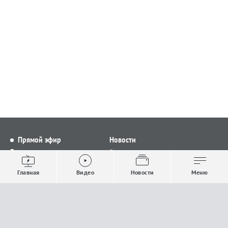
Прямой эфир
Новости
Видео
Все новости
Выпуски новостей
Общество
Главная
Видео
Новости
Меню
Проекты
Строительство и ЖКХ
Телепрограмма
Политика
Авторы
Происшествия
О канале
Спорт
Где и как смотреть
Экономика