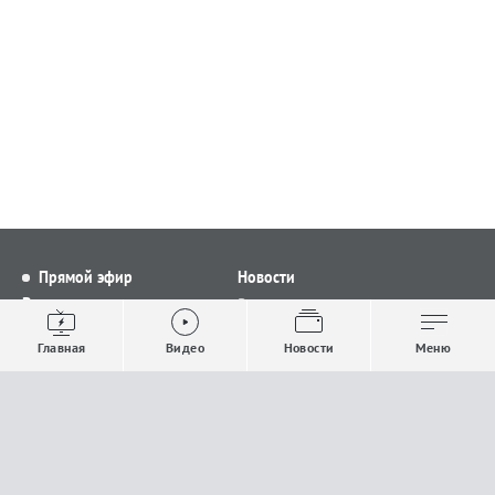
Прямой эфир
Новости
Видео
Все новости
Выпуски новостей
Общество
Главная
Видео
Новости
Меню
Проекты
Строительство и ЖКХ
Телепрограмма
Политика
Авторы
Происшествия
О канале
Спорт
Где и как смотреть
Экономика
Документы
Культура