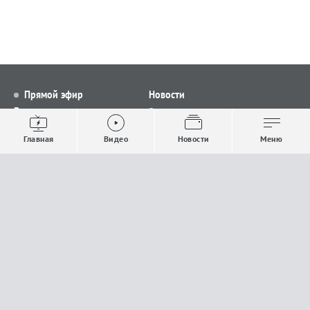
Прямой эфир
Новости
Видео
Все новости
Выпуски новостей
Общество
Главная
Видео
Новости
Меню
Проекты
Строительство и ЖКХ
Телепрограмма
Политика
Авторы
Происшествия
О канале
Спорт
Где и как смотреть
Экономика
Документы
Культура
Прислать материалы
У вас есть важная информация, которой вы