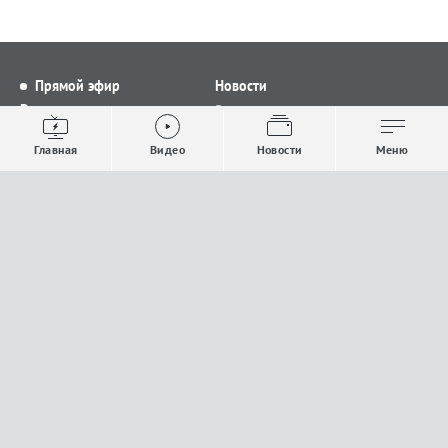
Прямой эфир
Новости
Видео
Все новости
Выпуски новостей
Общество
Главная
Видео
Новости
Меню
Проекты
Строительство и ЖКХ
Телепрограмма
Политика
Авторы
Происшествия
О канале
Спорт
Где и как смотреть
Экономика
Документы
Культура
Прислать материалы
У вас есть важная информация, которой вы
готовы поделиться с редакцией? Свяжитесь с
нами