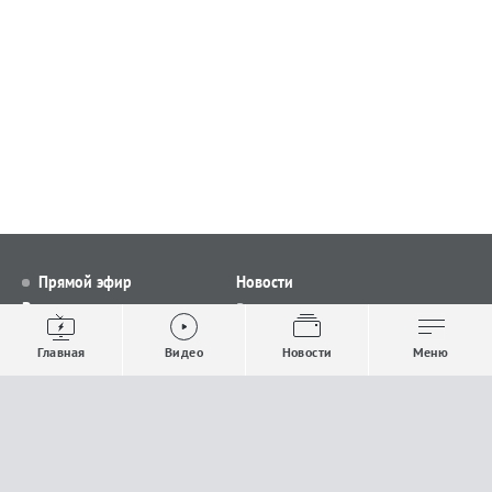
Прямой эфир
Новости
Видео
Все новости
Выпуски новостей
Общество
Главная
Видео
Новости
Меню
Проекты
Строительство и ЖКХ
Телепрограмма
Политика
Авторы
Происшествия
О канале
Спорт
Где и как смотреть
Экономика