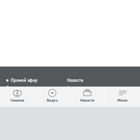
Прямой эфир
Новости
Видео
Все новости
Выпуски новостей
Общество
Главная
Видео
Новости
Меню
Проекты
Строительство и ЖКХ
Телепрограмма
Политика
Авторы
Происшествия
О канале
Спорт
Где и как смотреть
Экономика