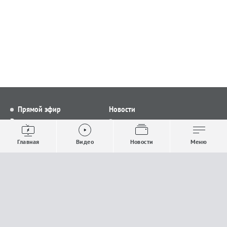
Прямой эфир
Новости
Видео
Все новости
Выпуски новостей
Общество
Главная
Видео
Новости
Меню
Проекты
Строительство и ЖКХ
Телепрограмма
Политика
Авторы
Происшествия
О канале
Спорт
Где и как смотреть
Экономика
Документы
Культура