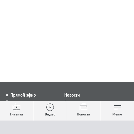
Прямой эфир
Новости
Видео
Все новости
Выпуски новостей
Общество
Главная
Видео
Новости
Меню
Проекты
Строительство и ЖКХ
Телепрограмма
Политика
Авторы
Происшествия