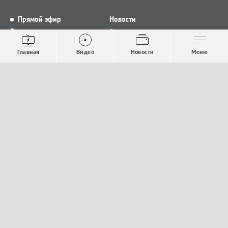
Прямой эфир
Новости
Видео
Все новости
Выпуски новостей
Общество
Главная
Видео
Новости
Меню
Проекты
Строительство и ЖКХ
Телепрограмма
Политика
Авторы
Происшествия
О канале
Спорт
Где и как смотреть
Экономика
Документы
Культура
Прислать материалы
У вас есть важная информация, которой вы
готовы поделиться с редакцией? Свяжитесь с
нами