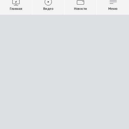
Выпуски новостей
Общество
Главная
Видео
Новости
Меню
Проекты
Строительство и ЖКХ
Телепрограмма
Политика
Авторы
Происшествия
О канале
Спорт
Где и как смотреть
Экономика
Документы
Культура
Прислать материалы
У вас есть важная информация, которой вы
готовы поделиться с редакцией? Свяжитесь с
нами
Расскажи о проблеме.
18+
Поделись новостью