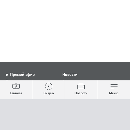
Прямой эфир
Новости
Видео
Все новости
Выпуски новостей
Общество
Главная
Видео
Новости
Меню
Проекты
Строительство и ЖКХ
Телепрограмма
Политика
Авторы
Происшествия
О канале
Спорт
Где и как смотреть
Экономика