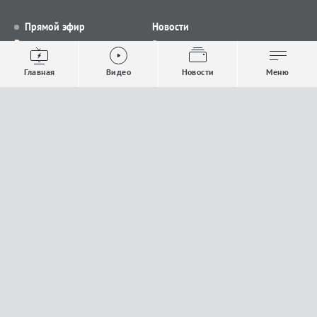
Прямой эфир
Новости
Видео
Все новости
Выпуски новостей
Общество
Главная
Видео
Новости
Меню
Проекты
Строительство и ЖКХ
Телепрограмма
Политика
Авторы
Происшествия
О канале
Спорт
Где и как смотреть
Экономика
Документы
Культура
Прислать материалы
У вас есть важная информация, которой вы
готовы поделиться с редакцией? Свяжитесь с
нами