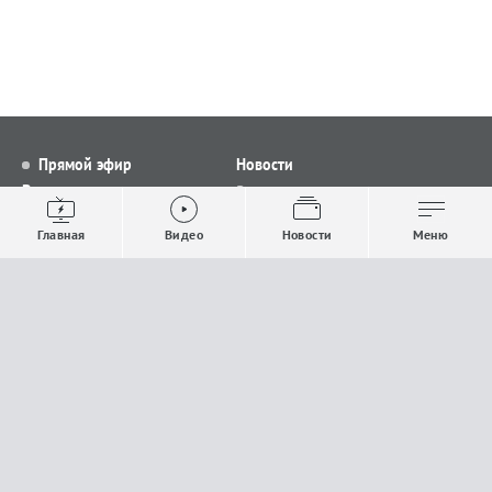
Прямой эфир
Новости
Видео
Все новости
Выпуски новостей
Общество
Главная
Видео
Новости
Меню
Проекты
Строительство и ЖКХ
Телепрограмма
Политика
Авторы
Происшествия
О канале
Спорт
Где и как смотреть
Экономика
Документы
Культура
Прислать материалы