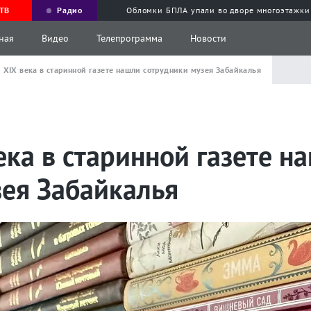
ТВ
Радио
Обломки БПЛА упали во дворе многоэтажки
ная
Видео
Телепрограмма
Новости
 XIX века в старинной газете нашли сотрудники музея Забайкалья
ека в старинной газете н
зея Забайкалья