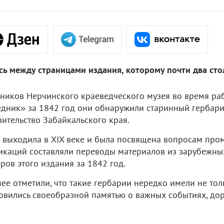
ь между страницами издания, которому почти два сто
иков Нерчинского краеведческого музея во время ра
дник» за 1842 год они обнаружили старинный гербари
вительство Забайкальского края.
я, выходила в XIX веке и была посвящена вопросам про
ликаций составляли переводы материалов из зарубежны
ров этого издания за 1842 год.
е отметили, что такие гербарии нередко имели не тол
новились своеобразной памятью о важных событиях, до