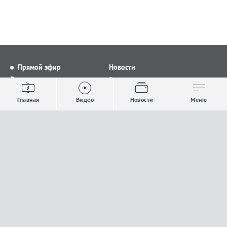
Прямой эфир
Новости
Видео
Все новости
Выпуски новостей
Общество
Главная
Видео
Новости
Меню
Проекты
Строительство и ЖКХ
Телепрограмма
Политика
Авторы
Происшествия
О канале
Спорт
Где и как смотреть
Экономика
Документы
Культура
Прислать материалы
У вас есть важная информация, которой вы