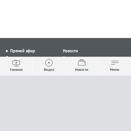
Прямой эфир
Новости
Видео
Все новости
Выпуски новостей
Общество
Главная
Видео
Новости
Меню
Проекты
Строительство и ЖКХ
Телепрограмма
Политика
Авторы
Происшествия
О канале
Спорт
Где и как смотреть
Экономика
Документы
Культура