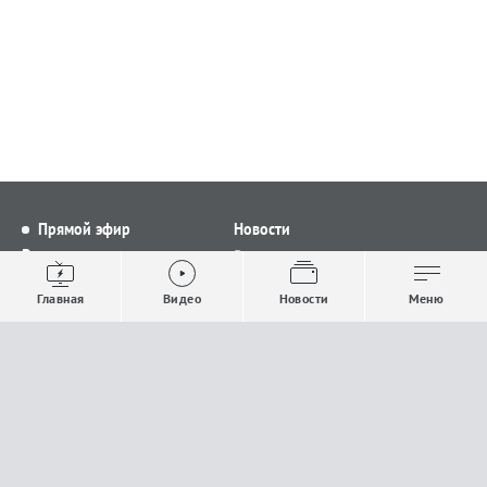
Прямой эфир
Новости
Видео
Все новости
Выпуски новостей
Общество
Главная
Видео
Новости
Меню
Проекты
Строительство и ЖКХ
Телепрограмма
Политика
Авторы
Происшествия
О канале
Спорт
Где и как смотреть
Экономика
Документы
Культура