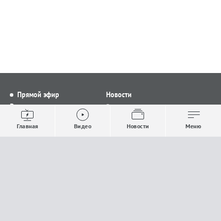
Прямой эфир
Новости
Видео
Все новости
Выпуски новостей
Общество
Главная
Видео
Новости
Меню
Проекты
Строительство и ЖКХ
Телепрограмма
Политика
Авторы
Происшествия
О канале
Спорт
Где и как смотреть
Экономика
Документы
Культура