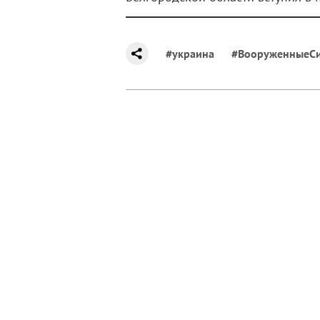
#украина
#ВооруженныеС