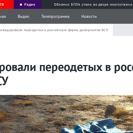
ТВ
Радио
Обломки БПЛА упали во дворе многоэтажки
ная
Видео
Телепрограмма
Новости
иквидировали переодетых в российскую форму диверсантов ВСУ
ровали переодетых в ро
СУ