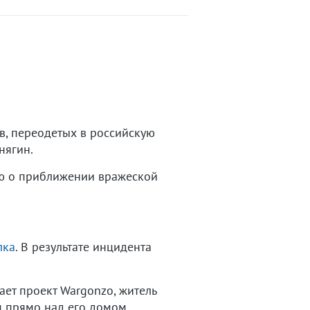
в, переодетых в российскую
нягин.
ю о приближении вражеской
лка
. В результате инцидента
ет проект Wargonzo, житель
 прямо над его домом.