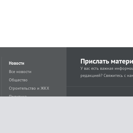
Прислать матер
Новости
У вас есть важная информац
Все новости
редакцией? Свяжитесь с на
Общество
Строительство и ЖКХ
Политика
Происшествия
Спорт
Расс
18+
Экономика
Культура