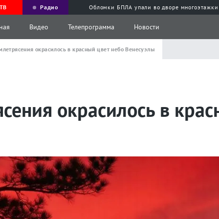
ТВ
Радио
Обломки БПЛА упали во дворе многоэтажки
ная
Видео
Телепрограмма
Новости
млетрясения окрасилось в красный цвет небо Венесуэлы
сения окрасилось в крас