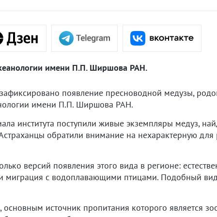
кеанологии имени П.П. Ширшова РАН.
 зафиксировано появление пресноводной медузы, родом
нологии имени П.П. Ширшова РАН.
ала института поступили живые экземпляры медуз, на
 Астраханцы обратили внимание на нехарактерную для 
лько версий появления этого вида в регионе: естеств
и миграция с водоплавающими птицами. Подобный вид 
, основным источник пропитания которого является зо