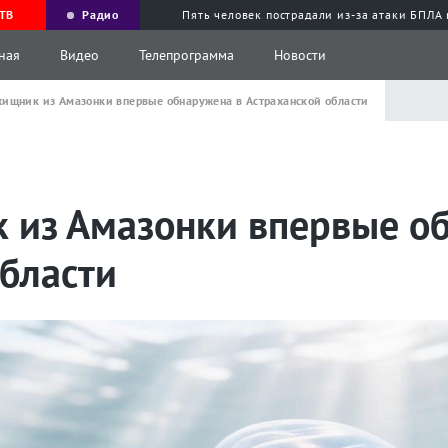
ТВ
Радио
Пять человек пострадали из-за атаки БПЛА
ная
Видео
Телепрограмма
Новости
ищник из Амазонки впервые обнаружена в Астраханской области
 из Амазонки впервые о
области