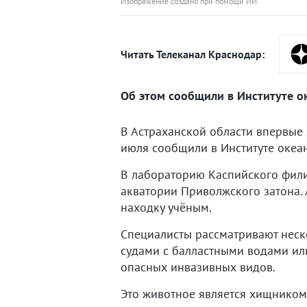
Изображение создано при помощи ИИ.
Читать Телеканал Краснодар:
Об этом сообщили в Институте о
В Астраханской области впервые
июля сообщили в Институте океа
В лабораторию Каспийского фили
акватории Приволжского затона.
находку учёным.
Специалисты рассматривают неско
судами с балластными водами ил
опасных инвазивных видов.
Это животное является хищником