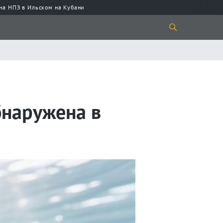
 на НПЗ в Ильском на Кубани
бнаружена в