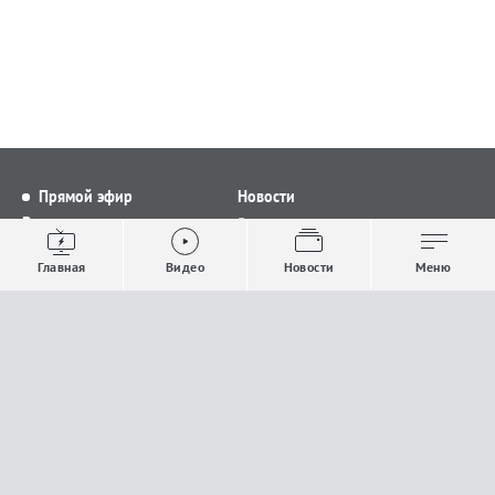
Прямой эфир
Новости
Видео
Все новости
Выпуски новостей
Общество
Главная
Видео
Новости
Меню
Проекты
Строительство и ЖКХ
Телепрограмма
Политика
Авторы
Происшествия
О канале
Спорт
Где и как смотреть
Экономика
Документы
Культура