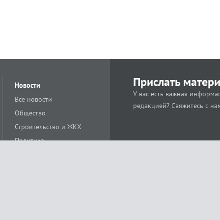
Прислать матер
Новости
У вас есть важная информац
Все новости
редакцией? Свяжитесь с на
Общество
Строительство и ЖКХ
Политика
Происшествия
Спорт
Расс
18+
Экономика
Культура