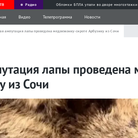
ТВ
Радио
Обломки БПЛА упали во дворе многоэтажки
ная
Видео
Телепрограмма
Новости
ая ампутация лапы проведена медвежонку-сироте Арбузику из Сочи
путация лапы проведена 
у из Сочи