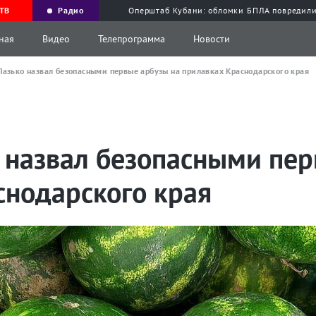
ТВ
Радио
Оперштаб Кубани: обломки БПЛА повредили
ная
Видео
Телепрограмма
Новости
Лазько назвал безопасными первые арбузы на прилавках Краснодарского края
о назвал безопасными пер
снодарского края