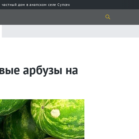
 частный дом в анапском селе Супсех
вые арбузы на