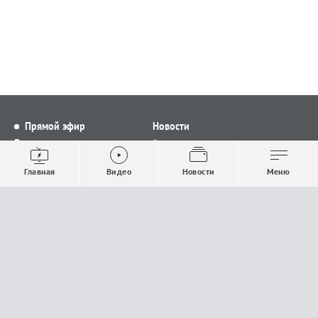
Прямой эфир
Новости
Видео
Все новости
Выпуски новостей
Общество
Главная
Видео
Новости
Меню
Проекты
Строительство и ЖКХ
Телепрограмма
Политика
Авторы
Происшествия
О канале
Спорт
Где и как смотреть
Экономика
Документы
Культура