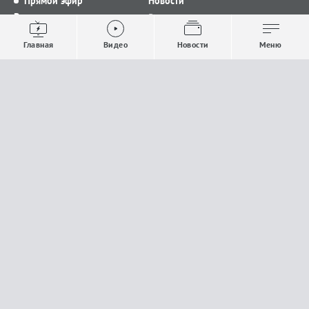
Прямой эфир
Новости
Видео
Все новости
Выпуски новостей
Общество
Главная
Видео
Новости
Меню
Проекты
Строительство и ЖКХ
Телепрограмма
Политика
Авторы
Происшествия
О канале
Спорт
Где и как смотреть
Экономика
Документы
Культура
Прислать материалы
У вас есть важная информация, которой вы
готовы поделиться с редакцией? Свяжитесь с
нами
Расскажи о проблеме.
18+
Поделись новостью