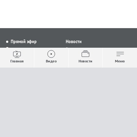
Прямой эфир
Новости
Видео
Все новости
Выпуски новостей
Общество
Главная
Видео
Новости
Меню
Проекты
Строительство и ЖКХ
Телепрограмма
Политика
Авторы
Происшествия
О канале
Спорт
Где и как смотреть
Экономика
Документы
Культура
Прислать материалы
У вас есть важная информация, которой вы