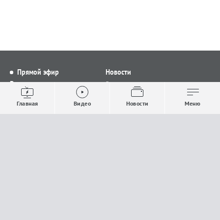
Прямой эфир
Новости
Видео
Все новости
Выпуски новостей
Общество
Главная
Видео
Новости
Меню
Проекты
Строительство и ЖКХ
Телепрограмма
Политика
Авторы
Происшествия
О канале
Спорт
Где и как смотреть
Экономика
Документы
Культура
Прислать материалы