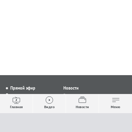
Прямой эфир
Новости
Видео
Все новости
Выпуски новостей
Общество
Главная
Видео
Новости
Меню
Проекты
Строительство и ЖКХ
Телепрограмма
Политика
Авторы
Происшествия
О канале
Спорт