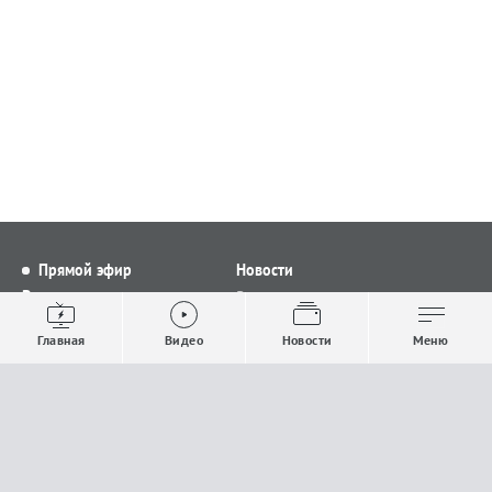
Прямой эфир
Новости
Видео
Все новости
Выпуски новостей
Общество
Главная
Видео
Новости
Меню
Проекты
Строительство и ЖКХ
Телепрограмма
Политика
Авторы
Происшествия
О канале
Спорт
Где и как смотреть
Экономика
Документы
Культура