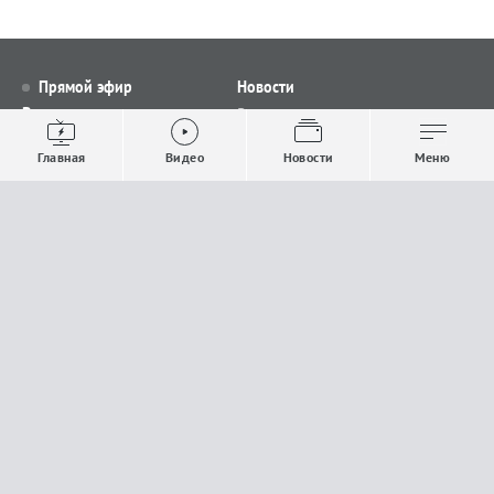
Прямой эфир
Новости
Видео
Все новости
Выпуски новостей
Общество
Главная
Видео
Новости
Меню
Проекты
Строительство и ЖКХ
Телепрограмма
Политика
Авторы
Происшествия
О канале
Спорт
Где и как смотреть
Экономика
Документы
Культура
Прислать материалы
У вас есть важная информация, которой вы
готовы поделиться с редакцией? Свяжитесь с
нами