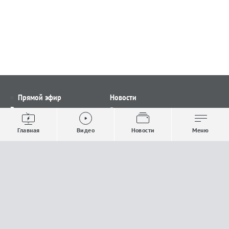
Прямой эфир
Новости
Видео
Все новости
Выпуски новостей
Общество
Главная
Видео
Новости
Меню
Проекты
Строительство и ЖКХ
Телепрограмма
Политика
Авторы
Происшествия
О канале
Спорт
Где и как смотреть
Экономика
Документы
Культура