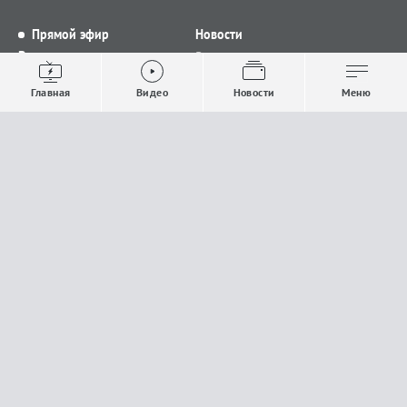
Прямой эфир
Новости
Видео
Все новости
Выпуски новостей
Общество
Главная
Видео
Новости
Меню
Проекты
Строительство и ЖКХ
Телепрограмма
Политика
Авторы
Происшествия
О канале
Спорт
Где и как смотреть
Экономика
Документы
Культура
Прислать материалы
У вас есть важная информация, которой вы
готовы поделиться с редакцией? Свяжитесь с
нами