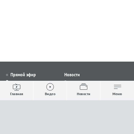
Прямой эфир
Новости
Видео
Все новости
Выпуски новостей
Общество
Главная
Видео
Новости
Меню
Проекты
Строительство и ЖКХ
Телепрограмма
Политика
Авторы
Происшествия
О канале
Спорт
Где и как смотреть
Экономика
Документы
Культура