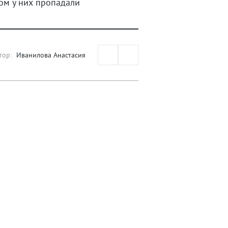
ом у них пропадали
тор:
Иванилова Анастасия