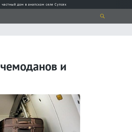
 частный дом в анапском селе Супсех
5 чемоданов и