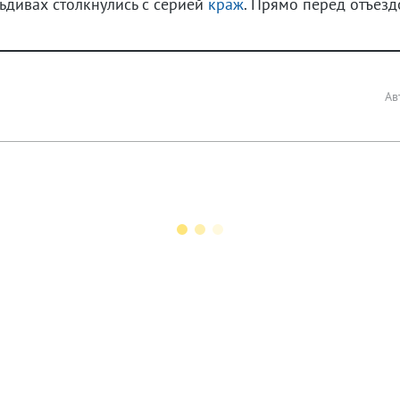
ьдивах столкнулись с серией
краж
. Прямо перед отъезд
Ав