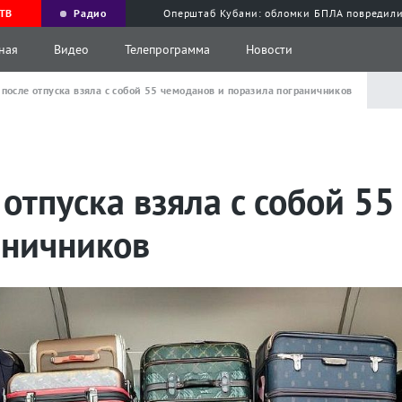
ТВ
Радио
Оперштаб Кубани: обломки БПЛА повредили
ная
Видео
Телепрограмма
Новости
 после отпуска взяла с собой 55 чемоданов и поразила пограничников
 отпуска взяла с собой 5
аничников