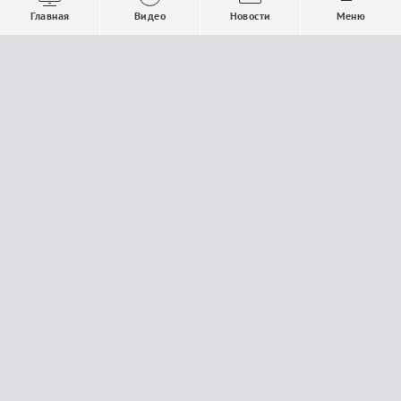
Выпуски новостей
Общество
Главная
Видео
Новости
Меню
Проекты
Строительство и ЖКХ
Телепрограмма
Политика
Авторы
Происшествия
О канале
Спорт
Где и как смотреть
Экономика
Документы
Культура
Прислать материалы
У вас есть важная информация, которой вы
готовы поделиться с редакцией? Свяжитесь с
нами
Расскажи о проблеме.
18+
Поделись новостью