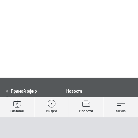
Прямой эфир
Новости
Видео
Все новости
Выпуски новостей
Общество
Главная
Видео
Новости
Меню
Проекты
Строительство и ЖКХ
Телепрограмма
Политика
Авторы
Происшествия
О канале
Спорт