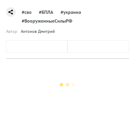
#сво
#БПЛА
#украина
#ВооруженныеСилыРФ
Автор:
Антонов Дмитрий