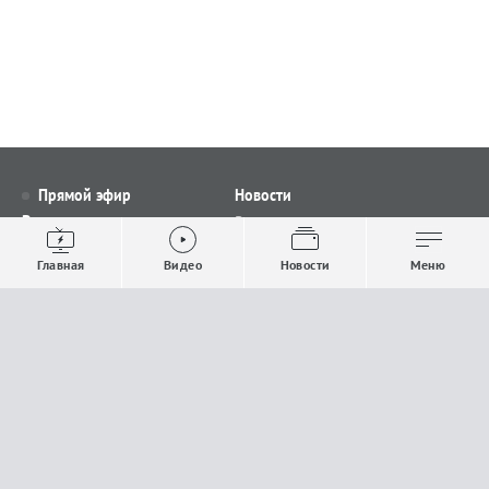
Прямой эфир
Новости
Видео
Все новости
Выпуски новостей
Общество
Главная
Видео
Новости
Меню
Проекты
Строительство и ЖКХ
Телепрограмма
Политика
Авторы
Происшествия
О канале
Спорт
Где и как смотреть
Экономика
Документы
Культура