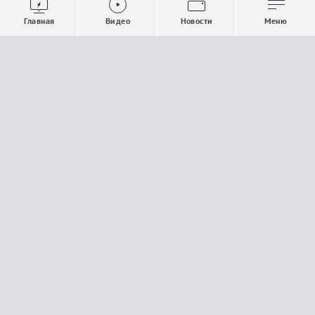
Выпуски новостей
Общество
Главная
Видео
Новости
Меню
Проекты
Строительство и ЖКХ
Телепрограмма
Политика
Авторы
Происшествия
О канале
Спорт
Где и как смотреть
Экономика
Документы
Культура
Прислать материалы
У вас есть важная информация, которой вы
готовы поделиться с редакцией? Свяжитесь с
нами
Расскажи о проблеме.
18+
Поделись новостью