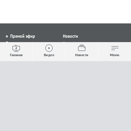
Прямой эфир
Новости
Видео
Все новости
Выпуски новостей
Общество
Главная
Видео
Новости
Меню
Проекты
Строительство и ЖКХ
Телепрограмма
Политика
Авторы
Происшествия
О канале
Спорт
Где и как смотреть
Экономика
Документы
Культура
Прислать материалы
У вас есть важная информация, которой вы