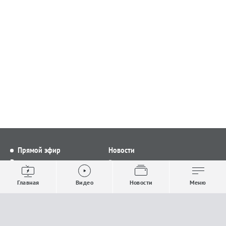
Прямой эфир
Новости
Видео
Все новости
Выпуски новостей
Общество
Главная
Видео
Новости
Меню
Проекты
Строительство и ЖКХ
Телепрограмма
Политика
Авторы
Происшествия
О канале
Спорт