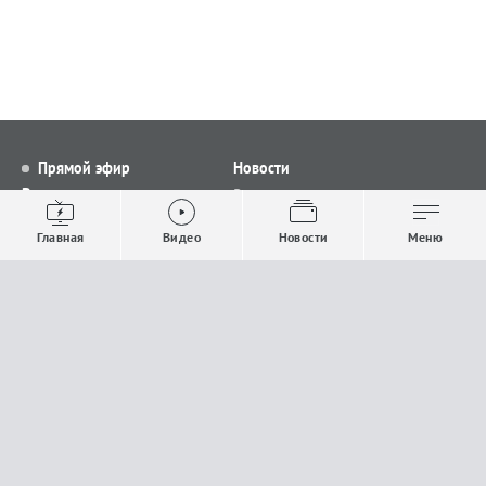
Прямой эфир
Новости
Видео
Все новости
Выпуски новостей
Общество
Главная
Видео
Новости
Меню
Проекты
Строительство и ЖКХ
Телепрограмма
Политика
Авторы
Происшествия
О канале
Спорт
Где и как смотреть
Экономика
Документы
Культура
Прислать материалы