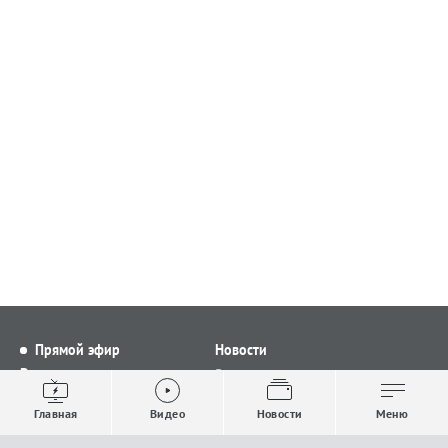
Прямой эфир
Новости
Видео
Все новости
Выпуски новостей
Общество
Главная
Видео
Новости
Меню
Проекты
Строительство и ЖКХ
Телепрограмма
Политика