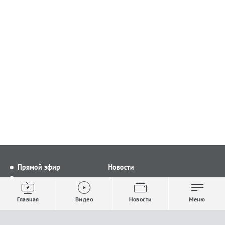
Прямой эфир
Новости
Видео
Все новости
Выпуски новостей
Общество
Главная
Видео
Новости
Меню
Проекты
Строительство и ЖКХ
Телепрограмма
Политика