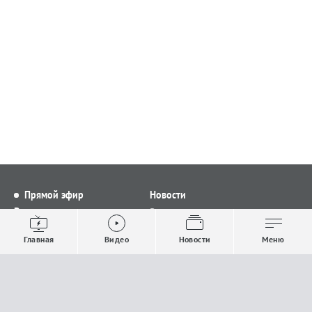
Прямой эфир
Новости
Видео
Все новости
Выпуски новостей
Общество
Главная
Видео
Новости
Меню
Проекты
Строительство и ЖКХ
Телепрограмма
Политика
Авторы
Происшествия
О канале
Спорт