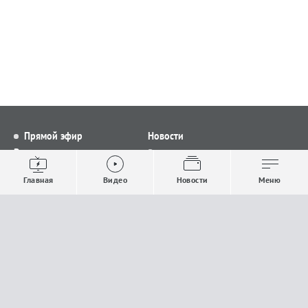
Прямой эфир
Новости
Видео
Все новости
Выпуски новостей
Общество
Главная
Видео
Новости
Меню
Проекты
Строительство и ЖКХ
Телепрограмма
Политика
Авторы
Происшествия
О канале
Спорт
Где и как смотреть
Экономика
Документы
Культура