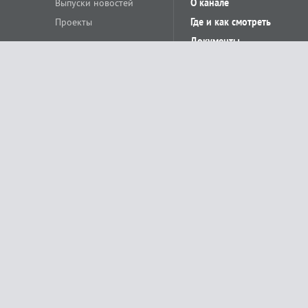
Выпуски новостей
О канале
Проекты
Где и как смотреть
Документы
© «Сетевое издание Телеканал Краснодар». Свидетельство о регистр
выдано Федеральной службой по надзору в сфере связи, информацион
Учредитель сетевого издания: Общество с ограниченной ответственн
Главный редактор: О.С.Яхимович. 350020, г. Краснодар, ул.Северная, 
При использовании материалов сайта в интернете обязательна активн
На информационном ресурсе применяются рекомендательные технолог
относящихся к предпочтениям пользователей сети «Интернет», наход