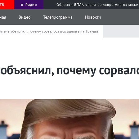
ТВ
Радио
Обломки БПЛА упали во дворе многоэтажки
ная
Видео
Телепрограмма
Новости
итель объяснил, почему сорвалось покушение на Трампа
объяснил, почему сорвал