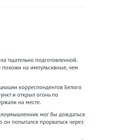
ела тщательно подготовленной.
е похожи на импульсивные, чем
оциации корреспондентов Белого
ункт и открыл огонь по
ержали на месте.
 злоумышленник мог бы дождаться
го он попытался прорваться через