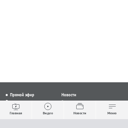
Прямой эфир
Новости
Видео
Все новости
Выпуски новостей
Общество
Главная
Видео
Новости
Меню
Проекты
Строительство и ЖКХ
Телепрограмма
Политика