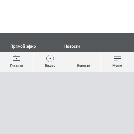
Прямой эфир
Новости
Видео
Все новости
Выпуски новостей
Общество
Главная
Видео
Новости
Меню
Проекты
Строительство и ЖКХ
Телепрограмма
Политика
Авторы
Происшествия
О канале
Спорт
Где и как смотреть
Экономика
Документы
Культура
Прислать материалы